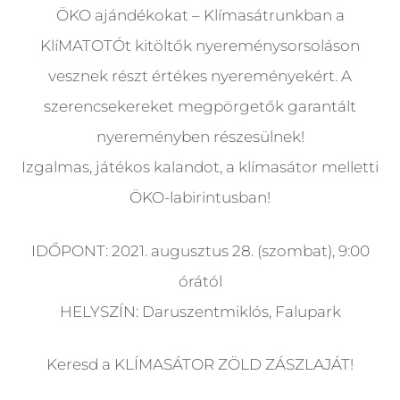
ÖKO ajándékokat – Klímasátrunkban a
KlíMATOTÓt kitöltők nyereménysorsoláson
vesznek részt értékes nyereményekért. A
szerencsekereket megpörgetők garantált
nyereményben részesülnek!
Izgalmas, játékos kalandot, a klímasátor melletti
ÖKO-labirintusban!
IDŐPONT: 2021. augusztus 28. (szombat), 9:00
órától
HELYSZÍN: Daruszentmiklós, Falupark
Keresd a KLÍMASÁTOR ZÖLD ZÁSZLAJÁT!