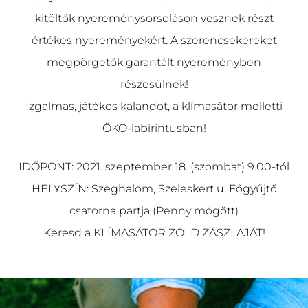
kitöltők nyereménysorsoláson vesznek részt
értékes nyereményekért. A szerencsekereket
megpörgetők garantált nyereményben
részesülnek!
Izgalmas, játékos kalandot, a klímasátor melletti
ÖKO-labirintusban!
IDŐPONT: 2021. szeptember 18. (szombat) 9.00-tól
HELYSZÍN: Szeghalom, Szeleskert u. Főgyűjtő
csatorna partja (Penny mögött)
Keresd a KLÍMASÁTOR ZÖLD ZÁSZLAJÁT!