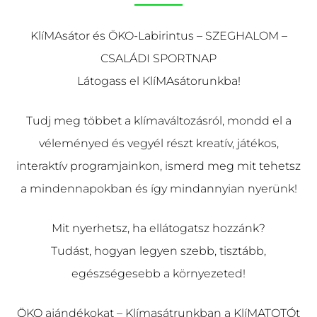
KlíMAsátor és ÖKO-Labirintus – SZEGHALOM –
CSALÁDI SPORTNAP
Látogass el KlíMAsátorunkba!
Tudj meg többet a klímaváltozásról, mondd el a
véleményed és vegyél részt kreatív, játékos,
interaktív programjainkon, ismerd meg mit tehetsz
a mindennapokban és így mindannyian nyerünk!
Mit nyerhetsz, ha ellátogatsz hozzánk?
Tudást, hogyan legyen szebb, tisztább,
egészségesebb a környezeted!
ÖKO ajándékokat – Klímasátrunkban a KlíMATOTÓt